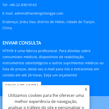
Tel:
+86-22-83610163
E-mail:
admin@hantengshengye.com
Endereço:
Jinbu Dao, distrito de Hebei, cidade de Tianjin,
China
ENVIAR CONSULTA
HTSY® é uma fábrica profissional. Para dúvidas sobre
consumíveis médicos, dispositivos de reabilitação,
instrumentos odontológicos e outros suprimentos médicos ou
lista de preços, deixe seu e-mail para nós e entraremos em
contato em até 24 horas. Exija um orçamento!
CONSULTE AGORA
X
Utilizamos cookies para lhe oferecer uma
melhor experiência de navegação,
analisar o tráfego do site e personalizar o